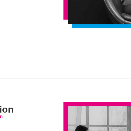
ion
on