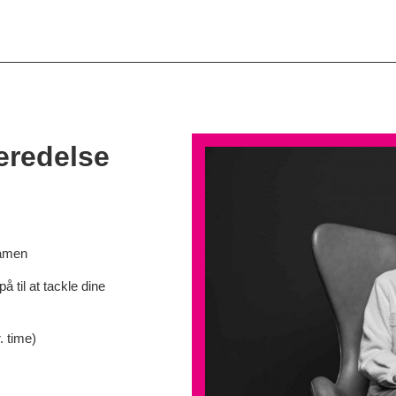
eredelse
samen
 til at tackle dine
. time)