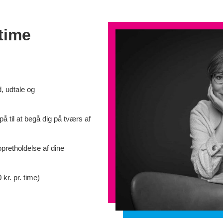
time
d, udtale og
å til at begå dig på tværs af
opretholdelse af dine
kr. pr. time)